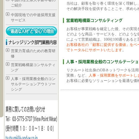
中国の理工系大学新卒者の
当社は、顧客を取り巻く環境を深く理解し
ご紹介
その解決手段を提供することこそ、求めら
中国現地での中途採用支援
サービス
お客様が事業戦略を確定した後、その実現
どのような商品・サービスを、どのような
によって営業組織は、100社100通りある
お客様各社の「顧客に提供する価値」をベ
でトータルにサポートいたします
。
営業力育成のための教育研
修
営業戦略構築コンサルティ
ング
リクルート社出身のOBネットワークを活
実務」など、
人事・採用業務をサポートし
人事・採用業務全般のコン
お客様に必要なソリューションを最適な価
サルテーションアウトソー
シング