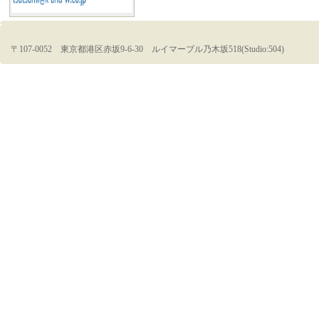
〒107-0052 東京都港区赤坂9-6-30 ルイマーブル乃木坂518(Studio:504)